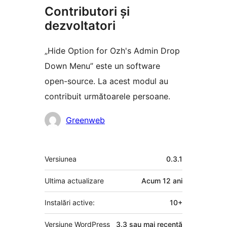
Contributori și
dezvoltatori
„Hide Option for Ozh's Admin Drop
Down Menu” este un software
open-source. La acest modul au
contribuit următoarele persoane.
Contributori
Greenweb
Meta
Versiunea
0.3.1
Ultima actualizare
Acum
12 ani
Instalări active:
10+
Versiune WordPress
3.3 sau mai recentă