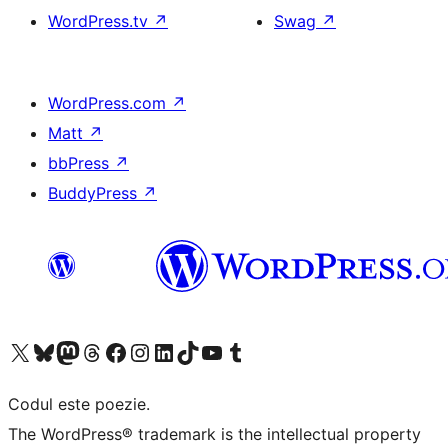
WordPress.tv
↗
Swag
↗
WordPress.com
↗
Matt
↗
bbPress
↗
BuddyPress
↗
Mergi la contul nostru X (fost Twitter)
Vizitează contul nostru Bluesky
Vizitează contul nostru Mastodon
Vizitează contul nostru Threads
Vizitează pagina noastră Facebook
Vizitează-ne pe Instagram
Vizitează-ne pe LinkedIn
Vizitează contul nostru TikTok
Vizitează canalul nostru YouTube
Vizitează contul nostru Tumblr
Codul este poezie.
The WordPress® trademark is the intellectual property