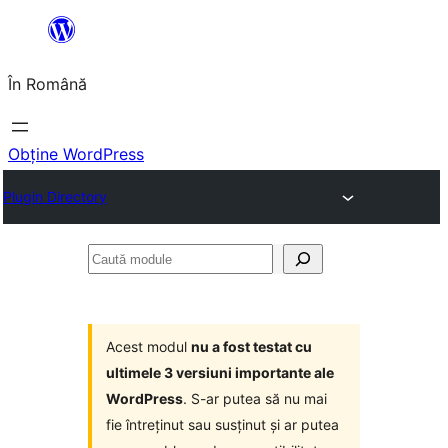
Sari
la
În Română
conținut
Obține WordPress
Plugin Directory
Caută
module
Acest modul
nu a fost testat cu
ultimele 3 versiuni importante ale
WordPress
. S-ar putea să nu mai
fie întreținut sau susținut și ar putea