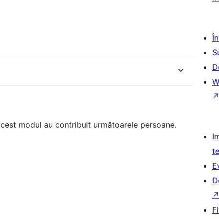
Î
S
D
W
acest modul au contribuit următoarele persoane.
I
t
E
D
F