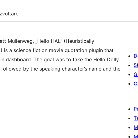
zvoltare
tt Mullenweg, „Hello HAL” (Heuristically
s a science fiction movie quotation plugin that
D
in dashboard. The goal was to take the Hello Dolly
Șt
s followed by the speaking character’s name and the
G
C
P
T
M
M