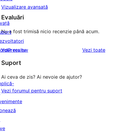
Vizualizare avansată
Evaluări
nvață
Nu a fost trimisă nicio recenzie până acum.
uport
ezvoltatori
recenziile
ordPress.tv
Your review
Vezi toate
↗
Suport
Ai ceva de zis? Ai nevoie de ajutor?
mplică-
Vezi forumul pentru suport
e
venimente
onează
↗
ive