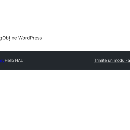
g
Obține WordPress
ory
Hello HAL
Trimite un modul
Fa