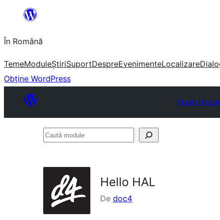
Sari
la
În Română
conținut
Teme
Module
Știri
Suport
Despre
Evenimente
Localizare
Dialo
Obține WordPress
Plugin Direct
Caută
module
Hello HAL
De
doc4