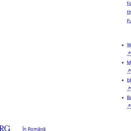
f
t
F
W
M
b
B
În Română