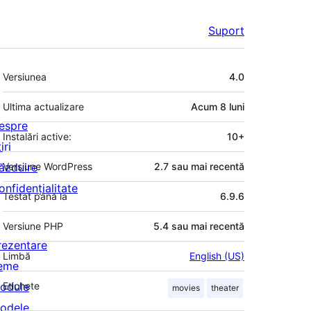
Suport
Meta
Versiunea
4.0
Ultima actualizare
Acum
8 luni
espre
Instalări active:
10+
iri
ăzduire
Versiune WordPress
2.7 sau mai recentă
onfidențialitate
Testat până la
6.9.6
Versiune PHP
5.4 sau mai recentă
rezentare
Limbă
English (US)
eme
odule
Etichete
movies
theater
odele