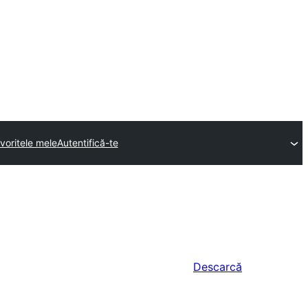
voritele mele
Autentifică-te
Descarcă