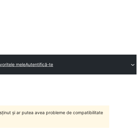
voritele mele
Autentifică-te
susținut și ar putea avea probleme de compatibilitate