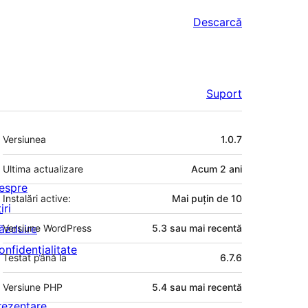
Descarcă
Suport
Meta
Versiunea
1.0.7
Ultima actualizare
Acum
2 ani
espre
Instalări active:
Mai puțin de 10
iri
ăzduire
Versiune WordPress
5.3 sau mai recentă
onfidențialitate
Testat până la
6.7.6
Versiune PHP
5.4 sau mai recentă
rezentare