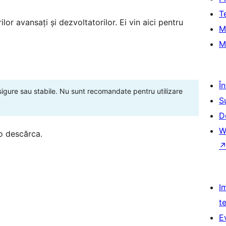
T
lor avansați și dezvoltatorilor. Ei vin aici pentru
M
M
Î
 sigure sau stabile. Nu sunt recomandate pentru utilizare
S
D
W
o descărca.
I
t
E