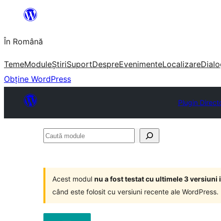
Sari
la
În Română
conținut
Teme
Module
Știri
Suport
Despre
Evenimente
Localizare
Dialo
Obține WordPress
Plugin Direct
Caută
module
Acest modul
nu a fost testat cu ultimele 3 versiun
când este folosit cu versiuni recente ale WordPress.