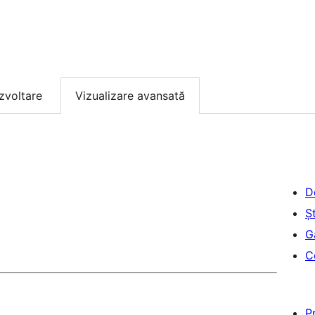
zvoltare
Vizualizare avansată
D
Șt
G
C
P