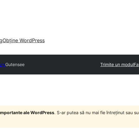
g
Obține WordPress
ory
Gutensee
Trimite un modul
Fa
i importante ale WordPress
. S-ar putea să nu mai fie întreținut sau 