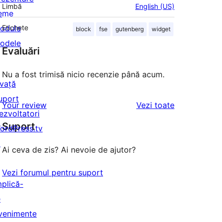
Limbă
English (US)
eme
odule
Etichete
block
fse
gutenberg
widget
odele
Evaluări
Nu a fost trimisă nicio recenzie până acum.
nvață
uport
recenziile
Your review
Vezi toate
ezvoltatori
Suport
ordPress.tv
↗
Ai ceva de zis? Ai nevoie de ajutor?
Vezi forumul pentru suport
mplică-
e
venimente