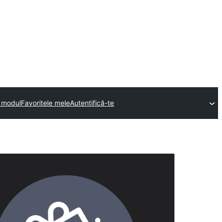
n modul
Favoritele mele
Autentifică-te