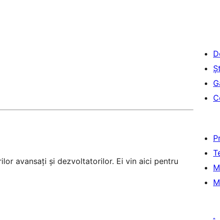
D
Șt
G
C
P
T
lor avansați și dezvoltatorilor. Ei vin aici pentru
M
M