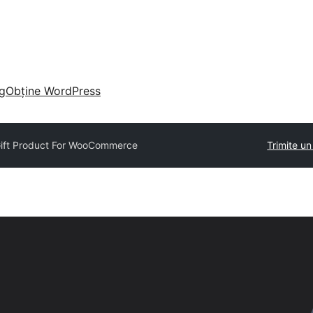
g
Obține WordPress
Gift Product For WooCommerce
Trimite u