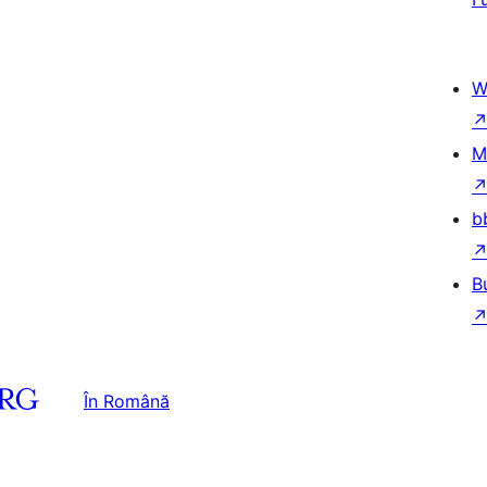
W
M
b
B
În Română