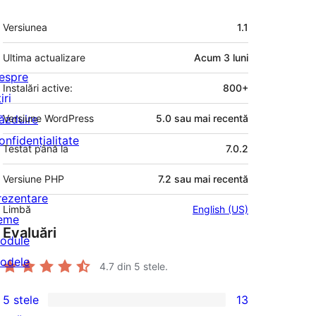
Meta
Versiunea
1.1
Ultima actualizare
Acum
3 luni
espre
Instalări active:
800+
iri
ăzduire
Versiune WordPress
5.0 sau mai recentă
onfidențialitate
Testat până la
7.0.2
Versiune PHP
7.2 sau mai recentă
rezentare
Limbă
English (US)
eme
Evaluări
odule
odele
4.7
din 5 stele.
5 stele
13
13