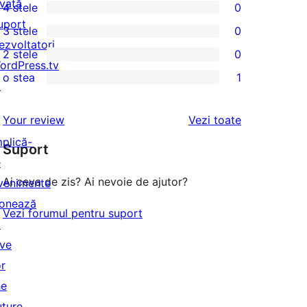
nvață
4 stele
0
5
0
uport
3 stele
0
–
4
0
ezvoltatori
2 stele
0
recenzii
–
3
0
ordPress.tv
(stele)
o stea
1
recenzii
–
2
↗
1
(stele)
recenzii
–
1
recenziile
Your review
Vezi toate
(stele)
recenzii
–
mplică-
(stele)
Suport
recenzie
e
(stele)
Ai ceva de zis? Ai nevoie de ajutor?
venimente
onează
Vezi forumul pentru suport
↗
ive
or
he
uture