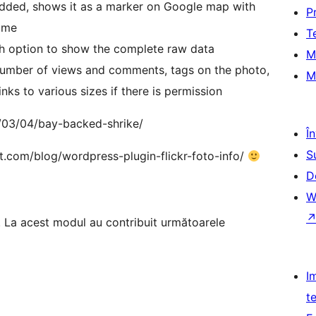
edded, shows it as a marker on Google map with
P
name
T
th option to show the complete raw data
M
, number of views and comments, tags on the photo,
M
nks to various sizes if there is permission
0/03/04/bay-backed-shrike/
Î
S
ft.com/blog/wordpress-plugin-flickr-foto-info/
D
W
. La acest modul au contribuit următoarele
I
t