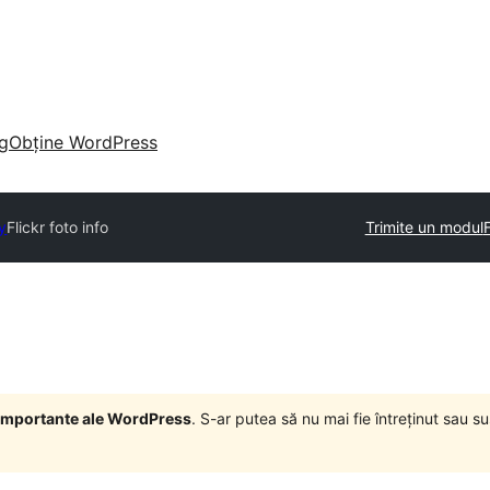
g
Obține WordPress
y
Flickr foto info
Trimite un modul
i importante ale WordPress
. S-ar putea să nu mai fie întreținut sau 