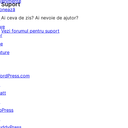
venimente
(stele)
Suport
recenzii
onează
(stele)
Ai ceva de zis? Ai nevoie de ajutor?
↗
ive
Vezi forumul pentru suport
or
he
uture
ordPress.com
↗
att
↗
bPress
↗
uddyPress