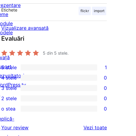
rezentare
Etichete
flickr
import
eme
odule
Vizualizare avansată
odele
Evaluări
5
din 5 stele.
nvață
uport
5 stele
1
1
ezvoltatori
4 stele
0
5
0
ordPress.tv
3 stele
0
–
4
0
↗
2 stele
0
recenzie
–
3
0
(stele)
o stea
0
recenzii
–
2
0
(stele)
mplică-
recenzii
–
1
recenziile
Your review
Vezi toate
e
(stele)
recenzii
–