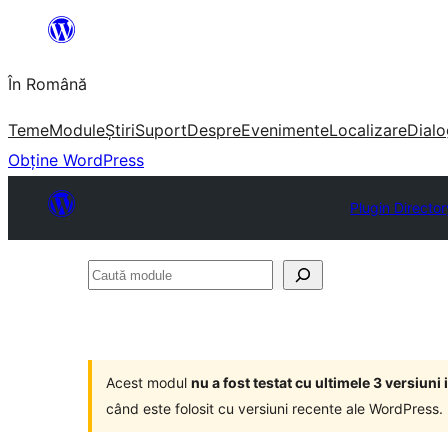
Sari
la
În Română
conținut
Teme
Module
Știri
Suport
Despre
Evenimente
Localizare
Dialo
Obține WordPress
Plugin Director
Caută
module
Acest modul
nu a fost testat cu ultimele 3 versiun
când este folosit cu versiuni recente ale WordPress.