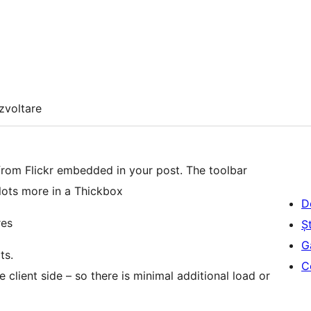
zvoltare
from Flickr embedded in your post. The toolbar
lots more in a Thickbox
D
res
Șt
G
ts.
C
e client side – so there is minimal additional load or