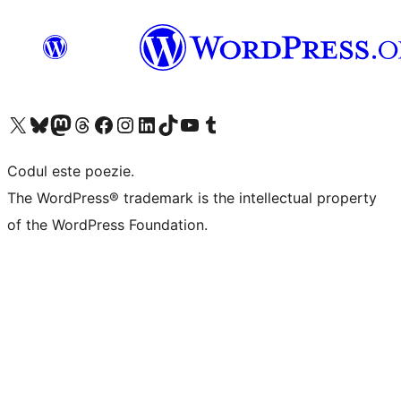
Mergi la contul nostru X (fost Twitter)
Vizitează contul nostru Bluesky
Vizitează contul nostru Mastodon
Vizitează contul nostru Threads
Vizitează pagina noastră Facebook
Vizitează-ne pe Instagram
Vizitează-ne pe LinkedIn
Vizitează contul nostru TikTok
Vizitează canalul nostru YouTube
Vizitează contul nostru Tumblr
Codul este poezie.
The WordPress® trademark is the intellectual property
of the WordPress Foundation.