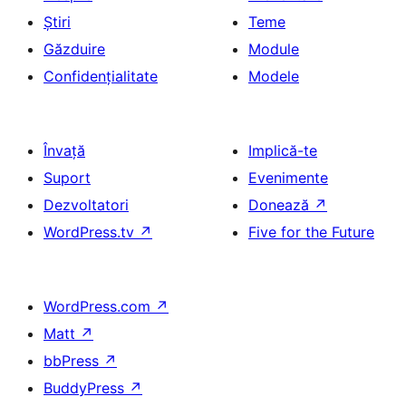
Știri
Teme
Găzduire
Module
Confidențialitate
Modele
Învață
Implică-te
Suport
Evenimente
Dezvoltatori
Donează
↗
WordPress.tv
↗
Five for the Future
WordPress.com
↗
Matt
↗
bbPress
↗
BuddyPress
↗