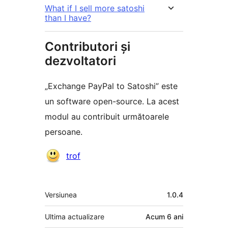
What if I sell more satoshi
than I have?
Contributori și
dezvoltatori
„Exchange PayPal to Satoshi” este
un software open-source. La acest
modul au contribuit următoarele
persoane.
Contributori
trof
Meta
Versiunea
1.0.4
Ultima actualizare
Acum
6 ani