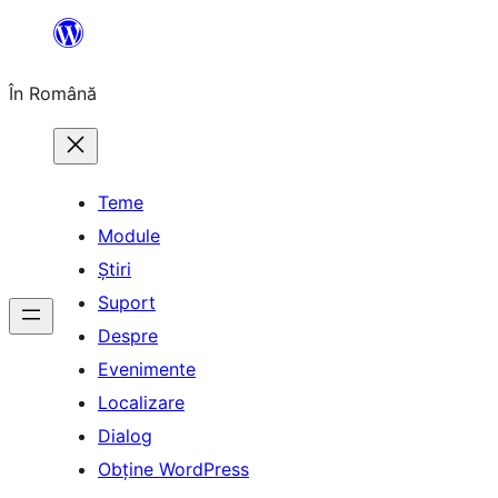
Sari
la
În Română
conținut
Teme
Module
Știri
Suport
Despre
Evenimente
Localizare
Dialog
Obține WordPress