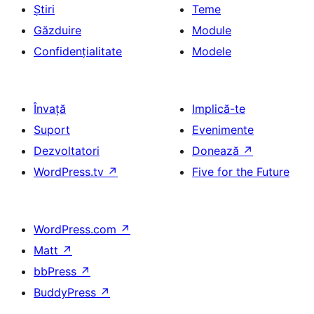
Știri
Teme
Găzduire
Module
Confidențialitate
Modele
Învață
Implică-te
Suport
Evenimente
Dezvoltatori
Donează
↗
WordPress.tv
↗
Five for the Future
WordPress.com
↗
Matt
↗
bbPress
↗
BuddyPress
↗