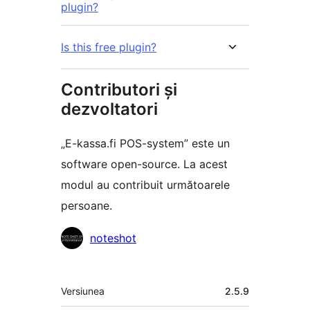
plugin?
Is this free plugin?
Contributori și
dezvoltatori
„E-kassa.fi POS-system” este un
software open-source. La acest
modul au contribuit următoarele
persoane.
Contributori
noteshot
Meta
Versiunea
2.5.9