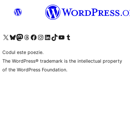
Mergi la contul nostru X (fost Twitter)
Vizitează contul nostru Bluesky
Vizitează contul nostru Mastodon
Vizitează contul nostru Threads
Vizitează pagina noastră Facebook
Vizitează-ne pe Instagram
Vizitează-ne pe LinkedIn
Vizitează contul nostru TikTok
Vizitează canalul nostru YouTube
Vizitează contul nostru Tumblr
Codul este poezie.
The WordPress® trademark is the intellectual property
of the WordPress Foundation.