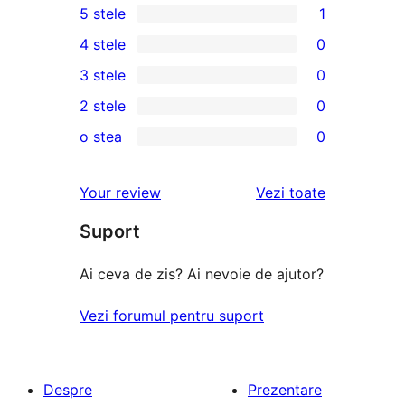
5 stele
1
1
4 stele
0
5
0
3 stele
0
–
4
0
2 stele
0
recenzie
–
3
0
(stele)
o stea
0
recenzii
–
2
0
(stele)
recenzii
–
1
recenziile
Your review
Vezi toate
(stele)
recenzii
–
(stele)
Suport
recenzii
(stele)
Ai ceva de zis? Ai nevoie de ajutor?
Vezi forumul pentru suport
Despre
Prezentare