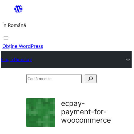
Sari
la
În Română
conținut
Obține WordPress
Plugin Directory
Caută
module
ecpay-
payment-for-
woocommerce