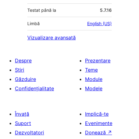
Testat până la
5.7.16
Limbă
English (US)
Vizualizare avansată
Despre
Prezentare
Știri
Teme
Găzduire
Module
Confidențialitate
Modele
Învață
Implică-te
Suport
Evenimente
Dezvoltatori
Donează
↗