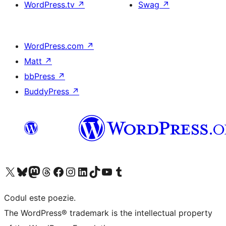
WordPress.tv
↗
Swag
↗
WordPress.com
↗
Matt
↗
bbPress
↗
BuddyPress
↗
Mergi la contul nostru X (fost Twitter)
Vizitează contul nostru Bluesky
Vizitează contul nostru Mastodon
Vizitează contul nostru Threads
Vizitează pagina noastră Facebook
Vizitează-ne pe Instagram
Vizitează-ne pe LinkedIn
Vizitează contul nostru TikTok
Vizitează canalul nostru YouTube
Vizitează contul nostru Tumblr
Codul este poezie.
The WordPress® trademark is the intellectual property