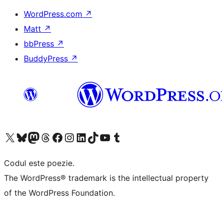
WordPress.com
↗
Matt
↗
bbPress
↗
BuddyPress
↗
Mergi la contul nostru X (fost Twitter)
Vizitează contul nostru Bluesky
Vizitează contul nostru Mastodon
Vizitează contul nostru Threads
Vizitează pagina noastră Facebook
Vizitează-ne pe Instagram
Vizitează-ne pe LinkedIn
Vizitează contul nostru TikTok
Vizitează canalul nostru YouTube
Vizitează contul nostru Tumblr
Codul este poezie.
The WordPress® trademark is the intellectual property
of the WordPress Foundation.