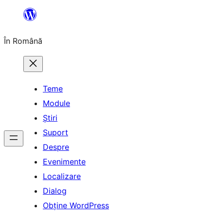
Sari
la
În Română
conținut
Teme
Module
Știri
Suport
Despre
Evenimente
Localizare
Dialog
Obține WordPress