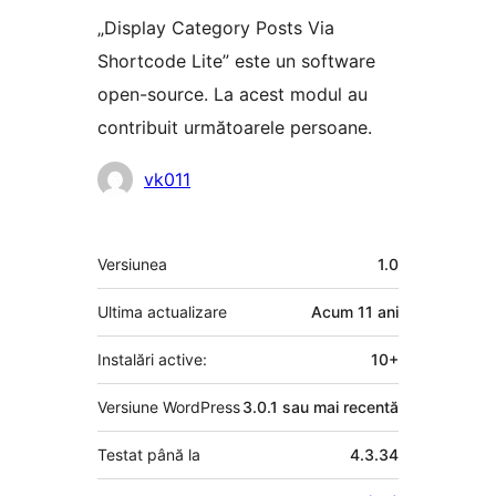
„Display Category Posts Via
Shortcode Lite” este un software
open-source. La acest modul au
contribuit următoarele persoane.
Contributori
vk011
Meta
Versiunea
1.0
Ultima actualizare
Acum
11 ani
Instalări active:
10+
Versiune WordPress
3.0.1 sau mai recentă
Testat până la
4.3.34