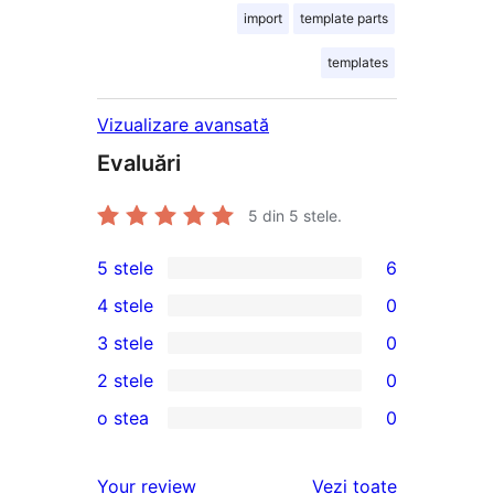
import
template parts
templates
Vizualizare avansată
Evaluări
5
din 5 stele.
5 stele
6
6
4 stele
0
5
0
3 stele
0
–
4
0
2 stele
0
recenzii
–
3
0
(stele)
o stea
0
recenzii
–
2
0
(stele)
recenzii
–
1
recenziile
Your review
Vezi toate
(stele)