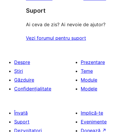
recenzii
–
(stele)
Suport
recenzii
(stele)
Ai ceva de zis? Ai nevoie de ajutor?
Vezi forumul pentru suport
Despre
Prezentare
Știri
Teme
Găzduire
Module
Confidențialitate
Modele
Învață
Implică-te
Suport
Evenimente
Dezvoltatori
Donează
↗