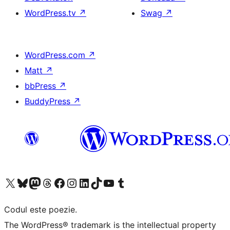
WordPress.tv
↗
Swag
↗
WordPress.com
↗
Matt
↗
bbPress
↗
BuddyPress
↗
Mergi la contul nostru X (fost Twitter)
Vizitează contul nostru Bluesky
Vizitează contul nostru Mastodon
Vizitează contul nostru Threads
Vizitează pagina noastră Facebook
Vizitează-ne pe Instagram
Vizitează-ne pe LinkedIn
Vizitează contul nostru TikTok
Vizitează canalul nostru YouTube
Vizitează contul nostru Tumblr
Codul este poezie.
The WordPress® trademark is the intellectual property