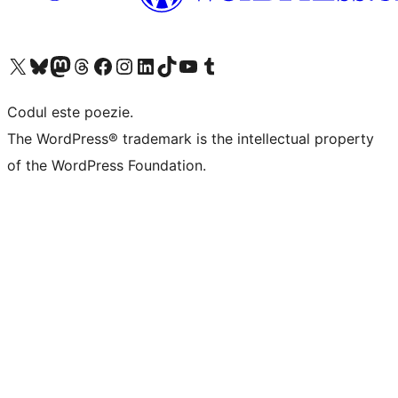
Mergi la contul nostru X (fost Twitter)
Vizitează contul nostru Bluesky
Vizitează contul nostru Mastodon
Vizitează contul nostru Threads
Vizitează pagina noastră Facebook
Vizitează-ne pe Instagram
Vizitează-ne pe LinkedIn
Vizitează contul nostru TikTok
Vizitează canalul nostru YouTube
Vizitează contul nostru Tumblr
Codul este poezie.
The WordPress® trademark is the intellectual property
of the WordPress Foundation.