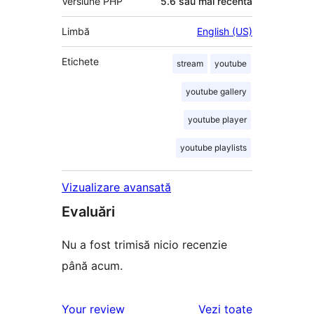
Versiune PHP
5.6 sau mai recentă
Limbă
English (US)
Etichete
stream
youtube
youtube gallery
youtube player
youtube playlists
Vizualizare avansată
Evaluări
Nu a fost trimisă nicio recenzie
până acum.
recenziile
Your review
Vezi toate