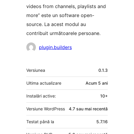
videos from channels, playlists and
more” este un software open-
source. La acest modul au
contribuit următoarele persoane.
Contributori
plugin.builders
Meta
Versiunea
0.1.3
Ultima actualizare
Acum
5 ani
Instalări active:
10+
Versiune WordPress
4.7 sau mai recentă
Testat până la
5.7.16