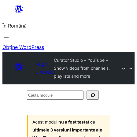
Sari
la
În Română
conținut
Obține WordPress
Curator Studio – YouTube –
Plugin
Show videos from channels,
Directory
playlists and more
Caută
module
Acest modul
nu a fost testat cu
ultimele 3 versiuni importante ale