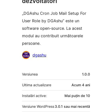
dezvoltatori
„DGAshu Cron Job Mail Setup For
User Role by DGAshu” este un
software open-source. La acest
modul au contribuit următoarele
persoane.
Contributori
dgashu
Meta
Versiunea
1.0.0
Ultima actualizare
Acum
4 ani
Instalări active:
Mai puțin de 10
Versiune WordPress
3.0.1 sau mai recentă