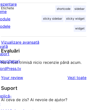
rezentare
Etichete
shortcode
sidebar
eme
odule
sticky sidebar
sticky widget
odele
widget
Vizualizare avansată
nvață
Evaluări
uport
ezvoltatori
Nu a fost trimisă nicio recenzie până acum.
ordPress.tv
↗
recenziile
Your review
Vezi toate
Suport
mplică-
Ai ceva de zis? Ai nevoie de ajutor?
e