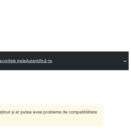
avoritele mele
Autentifică-te
susținut și ar putea avea probleme de compatibilitate