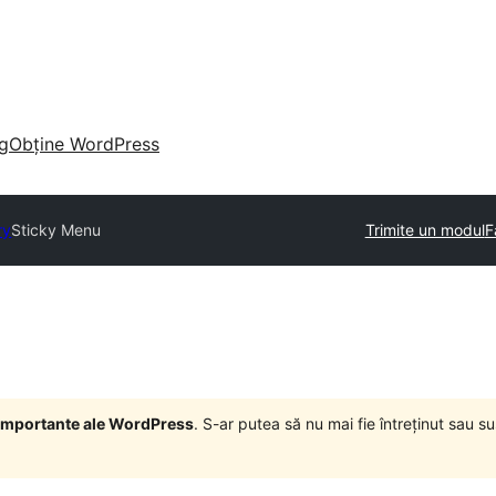
g
Obține WordPress
ry
Sticky Menu
Trimite un modul
F
i importante ale WordPress
. S-ar putea să nu mai fie întreținut sau 