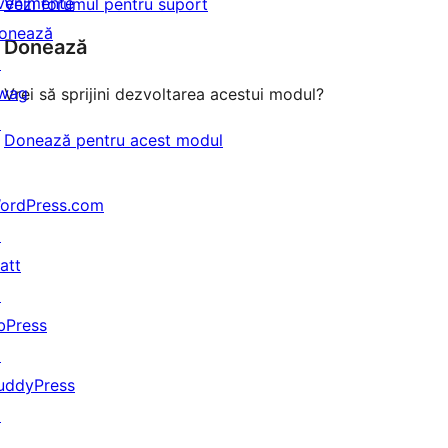
venimente
Vezi forumul pentru suport
onează
Donează
↗
wag
Vrei să sprijini dezvoltarea acestui modul?
↗
Donează pentru acest modul
ordPress.com
↗
att
↗
bPress
↗
uddyPress
↗