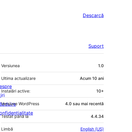
Descarcă
Suport
Meta
Versiunea
1.0
Ultima actualizare
Acum
10 ani
espre
Instalări active:
10+
iri
ăzduire
Versiune WordPress
4.0 sau mai recentă
onfidențialitate
Testat până la
4.4.34
Limbă
English (US)