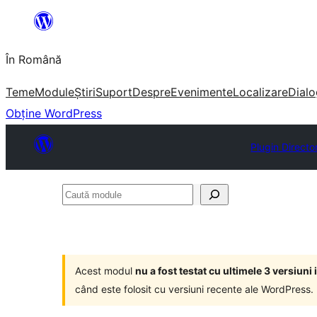
Sari
la
În Română
conținut
Teme
Module
Știri
Suport
Despre
Evenimente
Localizare
Dialo
Obține WordPress
Plugin Directo
Caută
module
Acest modul
nu a fost testat cu ultimele 3 versiun
când este folosit cu versiuni recente ale WordPress.