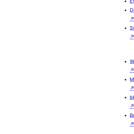
E
D
S
W
M
b
B