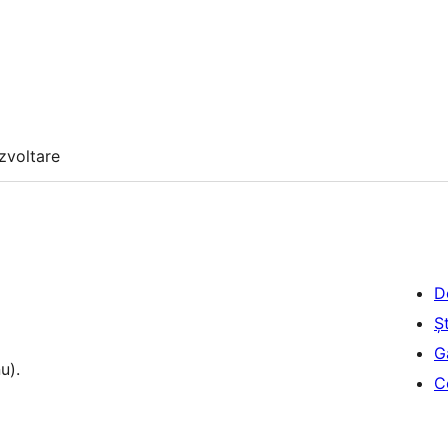
zvoltare
D
Șt
G
u).
C