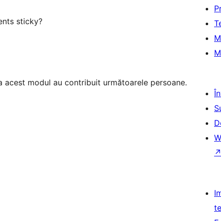
P
ents sticky?
T
M
M
a acest modul au contribuit următoarele persoane.
Î
S
D
W
I
t