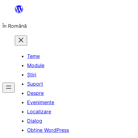
Sari
la
În Română
conținut
Teme
Module
Știri
Suport
Despre
Evenimente
Localizare
Dialog
Obține WordPress