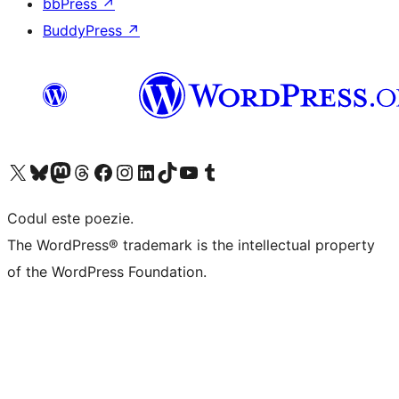
bbPress
↗
BuddyPress
↗
Mergi la contul nostru X (fost Twitter)
Vizitează contul nostru Bluesky
Vizitează contul nostru Mastodon
Vizitează contul nostru Threads
Vizitează pagina noastră Facebook
Vizitează-ne pe Instagram
Vizitează-ne pe LinkedIn
Vizitează contul nostru TikTok
Vizitează canalul nostru YouTube
Vizitează contul nostru Tumblr
Codul este poezie.
The WordPress® trademark is the intellectual property
of the WordPress Foundation.