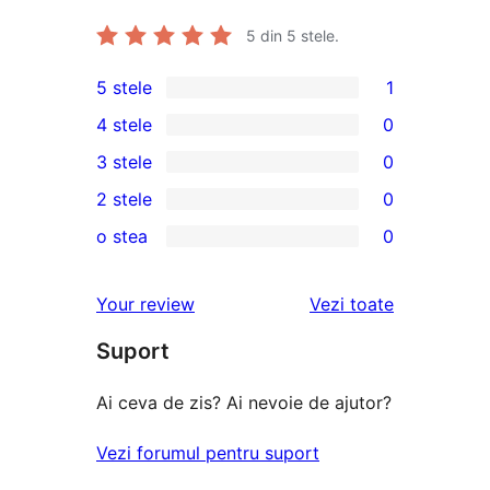
5
din 5 stele.
5 stele
1
1
4 stele
0
5
0
3 stele
0
–
4
0
2 stele
0
recenzie
–
3
0
(stele)
o stea
0
recenzii
–
2
0
(stele)
recenzii
–
1
recenziile
Your review
Vezi toate
(stele)
recenzii
–
(stele)
Suport
recenzii
(stele)
Ai ceva de zis? Ai nevoie de ajutor?
Vezi forumul pentru suport