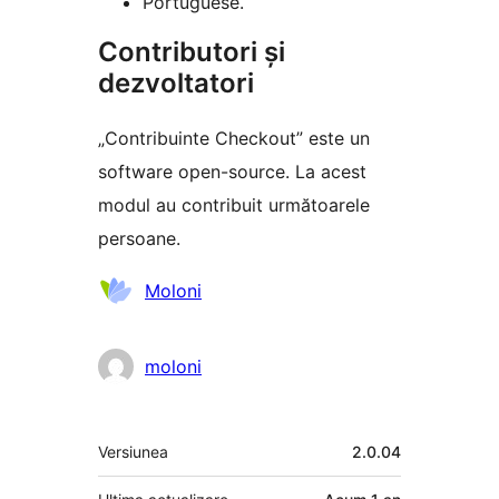
Portuguese.
Contributori și
dezvoltatori
„Contribuinte Checkout” este un
software open-source. La acest
modul au contribuit următoarele
persoane.
Contributori
Moloni
moloni
Meta
Versiunea
2.0.04