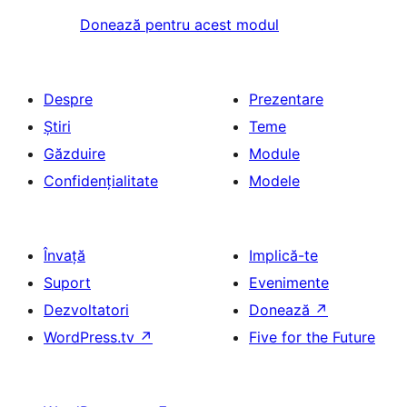
Donează pentru acest modul
Despre
Prezentare
Știri
Teme
Găzduire
Module
Confidențialitate
Modele
Învață
Implică-te
Suport
Evenimente
Dezvoltatori
Donează
↗
WordPress.tv
↗
Five for the Future