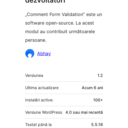
dezvoltatori
„Comment Form Validation” este un
software open-source. La acest
modul au contribuit următoarele
persoane.
Contributori
Abhay
Meta
Versiunea
1.2
Ultima actualizare
Acum
6 ani
Instalări active:
100+
Versiune WordPress
4.0 sau mai recentă
Testat până la
5.5.18