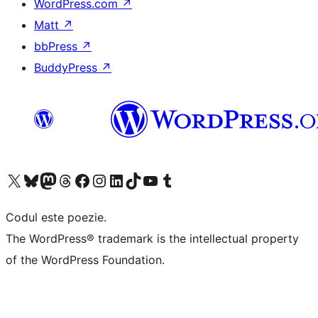
WordPress.com
↗
Matt
↗
bbPress
↗
BuddyPress
↗
Mergi la contul nostru X (fost Twitter)
Vizitează contul nostru Bluesky
Vizitează contul nostru Mastodon
Vizitează contul nostru Threads
Vizitează pagina noastră Facebook
Vizitează-ne pe Instagram
Vizitează-ne pe LinkedIn
Vizitează contul nostru TikTok
Vizitează canalul nostru YouTube
Vizitează contul nostru Tumblr
Codul este poezie.
The WordPress® trademark is the intellectual property
of the WordPress Foundation.