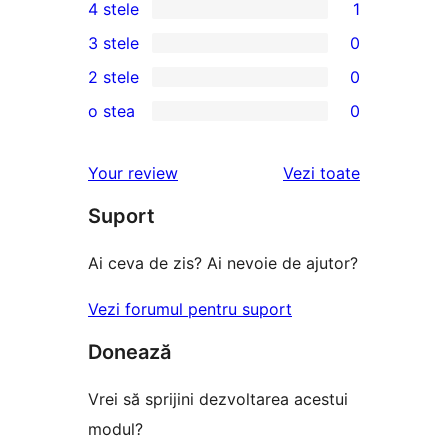
4 stele
1
5
1
3 stele
0
–
4
0
2 stele
0
recenzie
–
3
0
(stele)
o stea
0
recenzie
–
2
0
(stele)
recenzii
–
1
recenziile
Your review
Vezi toate
(stele)
recenzii
–
(stele)
Suport
recenzii
(stele)
Ai ceva de zis? Ai nevoie de ajutor?
Vezi forumul pentru suport
Donează
Vrei să sprijini dezvoltarea acestui
modul?