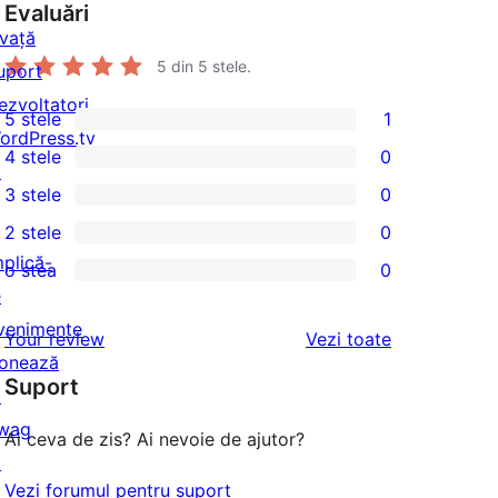
Evaluări
nvață
5
din 5 stele.
uport
ezvoltatori
5 stele
1
1
ordPress.tv
4 stele
0
5
↗
0
3 stele
0
–
4
0
2 stele
0
recenzie
–
3
0
mplică-
(stele)
o stea
0
recenzii
–
2
0
e
(stele)
recenzii
–
1
venimente
recenziile
Your review
Vezi toate
(stele)
recenzii
–
onează
(stele)
Suport
recenzii
↗
(stele)
wag
Ai ceva de zis? Ai nevoie de ajutor?
↗
Vezi forumul pentru suport