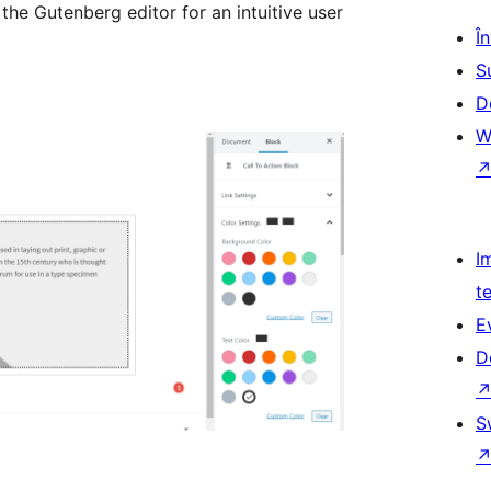
 the Gutenberg editor for an intuitive user
Î
S
D
W
I
t
E
D
S