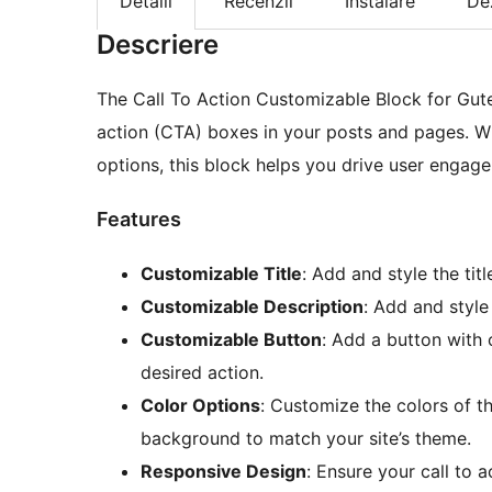
Detalii
Recenzii
Instalare
De
Descriere
The Call To Action Customizable Block for Gut
action (CTA) boxes in your posts and pages. Wi
options, this block helps you drive user engag
Features
Customizable Title
: Add and style the titl
Customizable Description
: Add and styl
Customizable Button
: Add a button with 
desired action.
Color Options
: Customize the colors of th
background to match your site’s theme.
Responsive Design
: Ensure your call to a