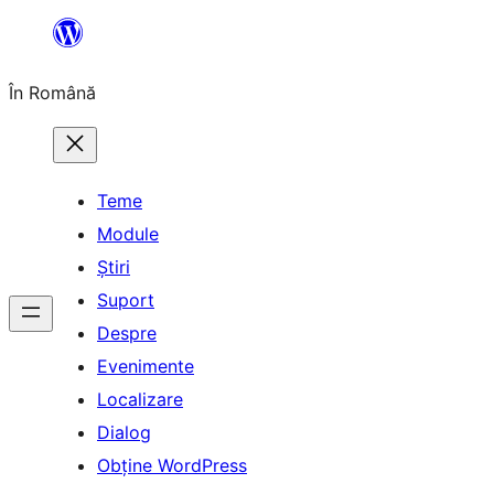
Sari
la
În Română
conținut
Teme
Module
Știri
Suport
Despre
Evenimente
Localizare
Dialog
Obține WordPress