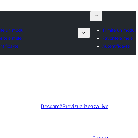
ite un modul
Trimite un modul
ritele mele
Favoritele mele
ntifică-te
Autentifică-te
Descarcă
Previzualizează live