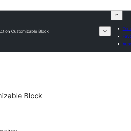
Trim
Action Customizable Block
Favo
Aute
mizable Block