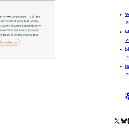
W
M
b
B
Mergi la contul nostru 
Vizitează 
V