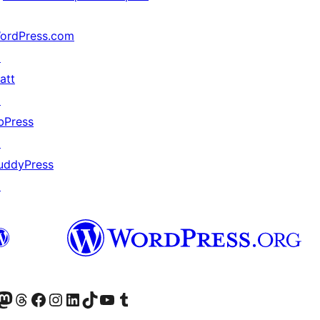
ordPress.com
↗
att
↗
bPress
↗
uddyPress
↗
X (fost Twitter)
contul nostru Bluesky
izitează contul nostru Mastodon
Vizitează contul nostru Threads
Vizitează pagina noastră Facebook
Vizitează-ne pe Instagram
Vizitează-ne pe LinkedIn
Vizitează contul nostru TikTok
Vizitează canalul nostru YouTube
Vizitează contul nostru Tumblr