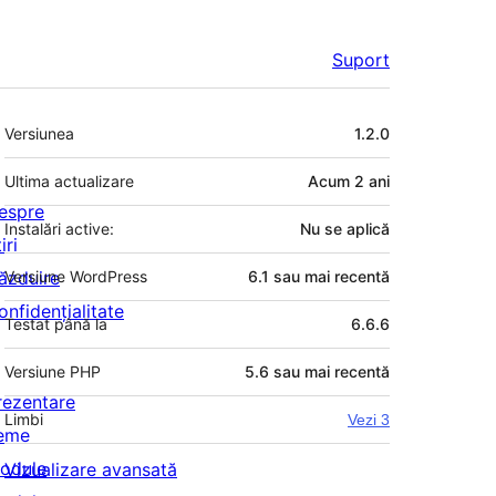
Suport
Meta
Versiunea
1.2.0
Ultima actualizare
Acum
2 ani
espre
Instalări active:
Nu se aplică
iri
ăzduire
Versiune WordPress
6.1 sau mai recentă
onfidențialitate
Testat până la
6.6.6
Versiune PHP
5.6 sau mai recentă
rezentare
Limbi
Vezi 3
eme
odule
Vizualizare avansată