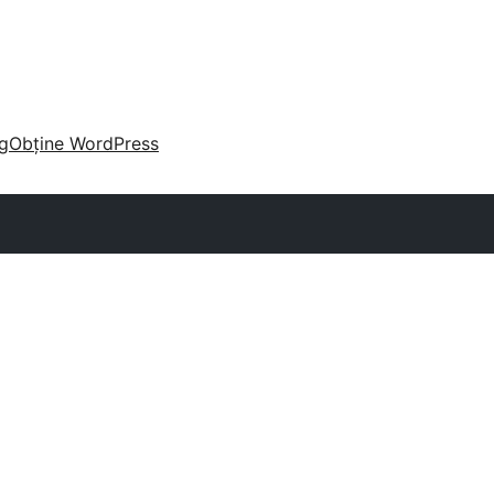
g
Obține WordPress