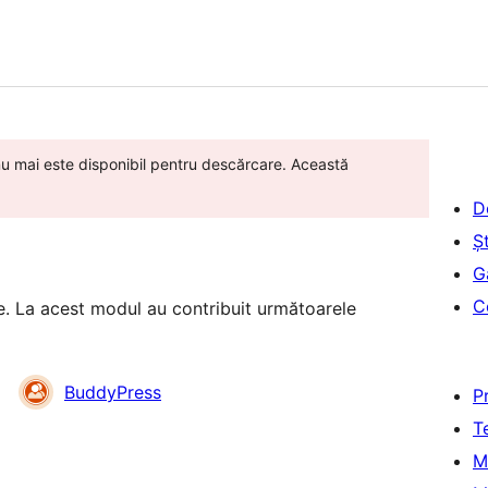
 nu mai este disponibil pentru descărcare. Această
D
Șt
G
C
. La acest modul au contribuit următoarele
BuddyPress
P
T
M