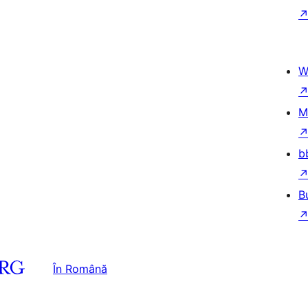
W
M
b
B
În Română