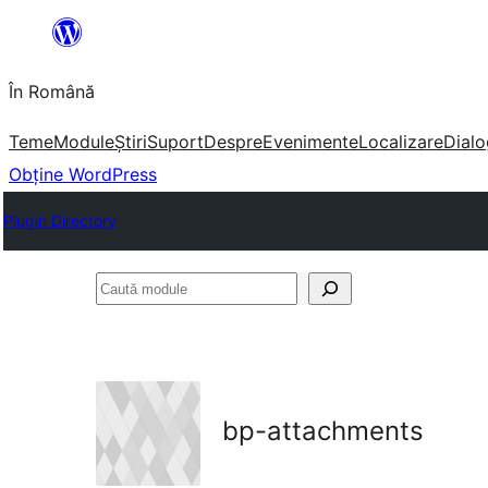
Sari
la
În Română
conținut
Teme
Module
Știri
Suport
Despre
Evenimente
Localizare
Dialo
Obține WordPress
Plugin Directory
Caută
module
bp-attachments