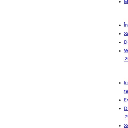
M
Î
S
D
W
I
t
E
D
S