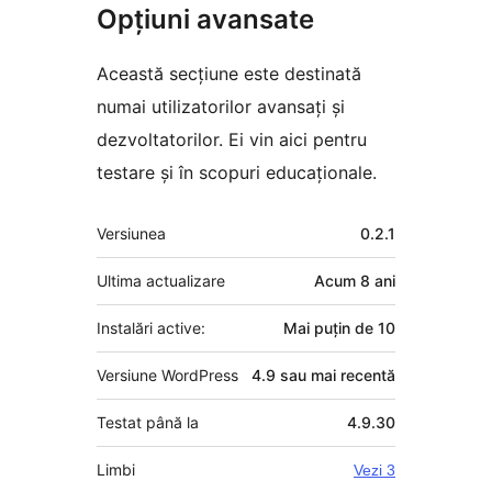
Opțiuni avansate
Această secțiune este destinată
numai utilizatorilor avansați și
dezvoltatorilor. Ei vin aici pentru
testare și în scopuri educaționale.
Meta
Versiunea
0.2.1
Ultima actualizare
Acum
8 ani
Instalări active:
Mai puțin de 10
Versiune WordPress
4.9 sau mai recentă
Testat până la
4.9.30
Limbi
Vezi 3