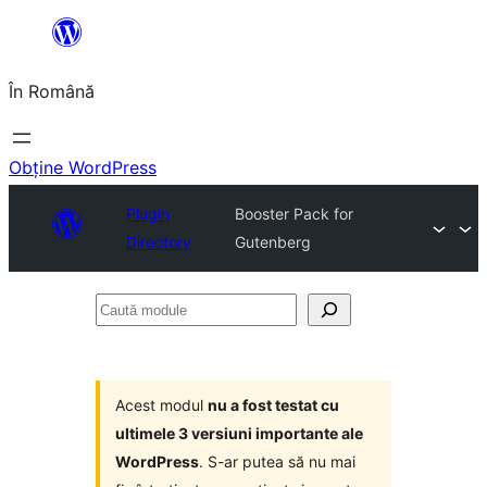
Sari
la
În Română
conținut
Obține WordPress
Plugin
Booster Pack for
Directory
Gutenberg
Caută
module
Acest modul
nu a fost testat cu
ultimele 3 versiuni importante ale
WordPress
. S-ar putea să nu mai