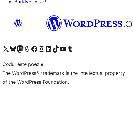
BuddyPress
↗
Mergi la contul nostru X (fost Twitter)
Vizitează contul nostru Bluesky
Vizitează contul nostru Mastodon
Vizitează contul nostru Threads
Vizitează pagina noastră Facebook
Vizitează-ne pe Instagram
Vizitează-ne pe LinkedIn
Vizitează contul nostru TikTok
Vizitează canalul nostru YouTube
Vizitează contul nostru Tumblr
Codul este poezie.
The WordPress® trademark is the intellectual property
of the WordPress Foundation.