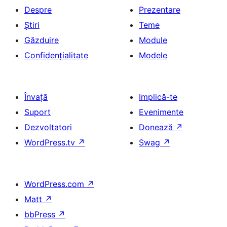
Despre
Prezentare
Știri
Teme
Găzduire
Module
Confidențialitate
Modele
Învață
Implică-te
Suport
Evenimente
Dezvoltatori
Donează
↗
WordPress.tv
↗
Swag
↗
WordPress.com
↗
Matt
↗
bbPress
↗