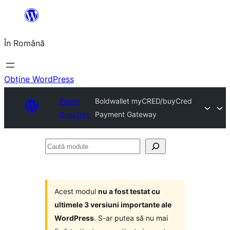
Sari
la
În Română
conținut
Obține WordPress
Plugin
Boldwallet myCRED/buyCred
Directory
Payment Gateway
Caută
module
Acest modul
nu a fost testat cu
ultimele 3 versiuni importante ale
WordPress
. S-ar putea să nu mai