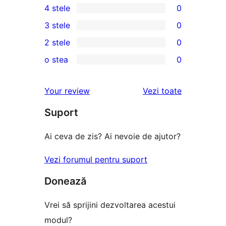
4 stele
0
5
0
3 stele
0
–
4
0
2 stele
0
recenzie
–
3
0
(stele)
o stea
0
recenzii
–
2
0
(stele)
recenzii
–
1
recenziile
Your review
Vezi toate
(stele)
recenzii
–
(stele)
Suport
recenzii
(stele)
Ai ceva de zis? Ai nevoie de ajutor?
Vezi forumul pentru suport
Donează
Vrei să sprijini dezvoltarea acestui
modul?