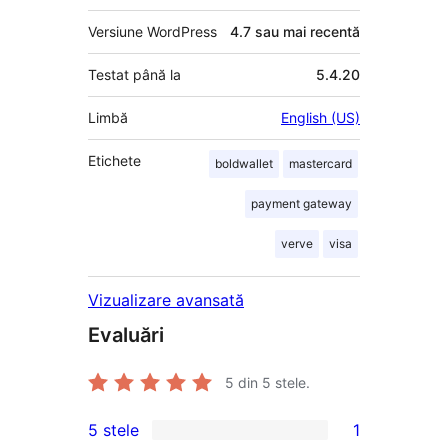
Versiune WordPress
4.7 sau mai recentă
Testat până la
5.4.20
Limbă
English (US)
Etichete
boldwallet
mastercard
payment gateway
verve
visa
Vizualizare avansată
Evaluări
5
din 5 stele.
5 stele
1
1