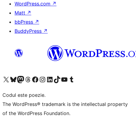
WordPress.com
↗
Matt
↗
bbPress
↗
BuddyPress
↗
Mergi la contul nostru X (fost Twitter)
Vizitează contul nostru Bluesky
Vizitează contul nostru Mastodon
Vizitează contul nostru Threads
Vizitează pagina noastră Facebook
Vizitează-ne pe Instagram
Vizitează-ne pe LinkedIn
Vizitează contul nostru TikTok
Vizitează canalul nostru YouTube
Vizitează contul nostru Tumblr
Codul este poezie.
The WordPress® trademark is the intellectual property
of the WordPress Foundation.