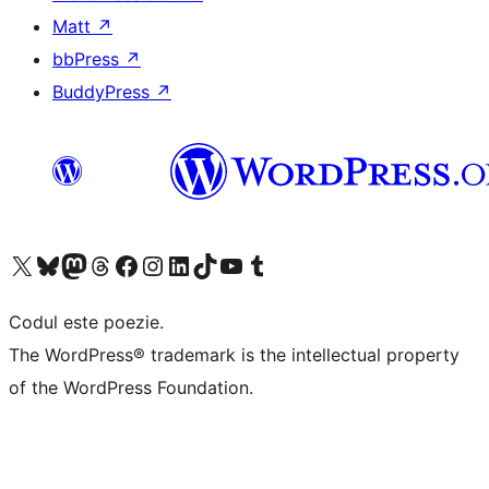
Matt
↗
bbPress
↗
BuddyPress
↗
Mergi la contul nostru X (fost Twitter)
Vizitează contul nostru Bluesky
Vizitează contul nostru Mastodon
Vizitează contul nostru Threads
Vizitează pagina noastră Facebook
Vizitează-ne pe Instagram
Vizitează-ne pe LinkedIn
Vizitează contul nostru TikTok
Vizitează canalul nostru YouTube
Vizitează contul nostru Tumblr
Codul este poezie.
The WordPress® trademark is the intellectual property
of the WordPress Foundation.