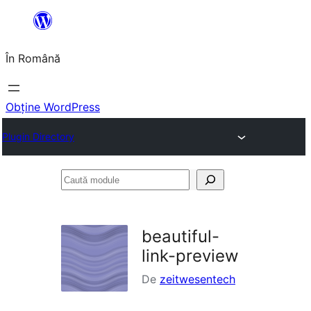
Sari
la
În Română
conținut
Obține WordPress
Plugin Directory
Caută
module
beautiful-
link-preview
De
zeitwesentech