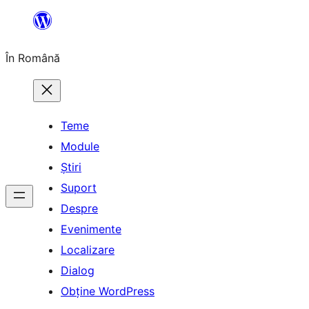
Sari
la
În Română
conținut
Teme
Module
Știri
Suport
Despre
Evenimente
Localizare
Dialog
Obține WordPress