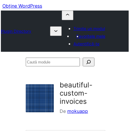
Obține WordPress
Trimite un modul
Plugin Directory
Favoritele mele
Autentifică-te
Caută
module
beautiful-
custom-
invoices
De
mokuapp