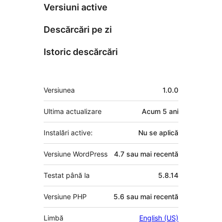
Versiuni active
Descărcări pe zi
Istoric descărcări
Meta
Versiunea
1.0.0
Ultima actualizare
Acum
5 ani
Instalări active:
Nu se aplică
Versiune WordPress
4.7 sau mai recentă
Testat până la
5.8.14
Versiune PHP
5.6 sau mai recentă
Limbă
English (US)