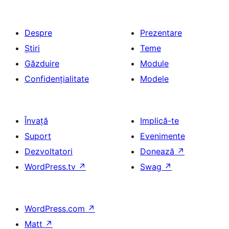
Despre
Prezentare
Știri
Teme
Găzduire
Module
Confidențialitate
Modele
Învață
Implică-te
Suport
Evenimente
Dezvoltatori
Donează
↗
WordPress.tv
↗
Swag
↗
WordPress.com
↗
Matt
↗