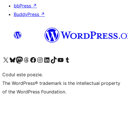
bbPress
↗
BuddyPress
↗
Mergi la contul nostru X (fost Twitter)
Vizitează contul nostru Bluesky
Vizitează contul nostru Mastodon
Vizitează contul nostru Threads
Vizitează pagina noastră Facebook
Vizitează-ne pe Instagram
Vizitează-ne pe LinkedIn
Vizitează contul nostru TikTok
Vizitează canalul nostru YouTube
Vizitează contul nostru Tumblr
Codul este poezie.
The WordPress® trademark is the intellectual property
of the WordPress Foundation.