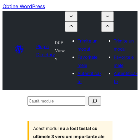
Obține WordPress
Trimite un
Trimite un
bbP
Plugin
modul
modul
View
Directory
Favoritele
Favoritele
s
mele
mele
Autentifică-
Autentifică-
te
te
Caută
module
Acest modul
nu a fost testat cu
ultimele 3 versiuni importante ale