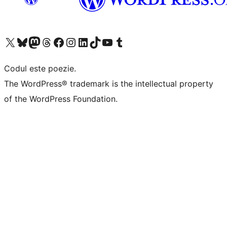
Mergi la contul nostru X (fost Twitter)
Vizitează contul nostru Bluesky
Vizitează contul nostru Mastodon
Vizitează contul nostru Threads
Vizitează pagina noastră Facebook
Vizitează-ne pe Instagram
Vizitează-ne pe LinkedIn
Vizitează contul nostru TikTok
Vizitează canalul nostru YouTube
Vizitează contul nostru Tumblr
Codul este poezie.
The WordPress® trademark is the intellectual property
of the WordPress Foundation.