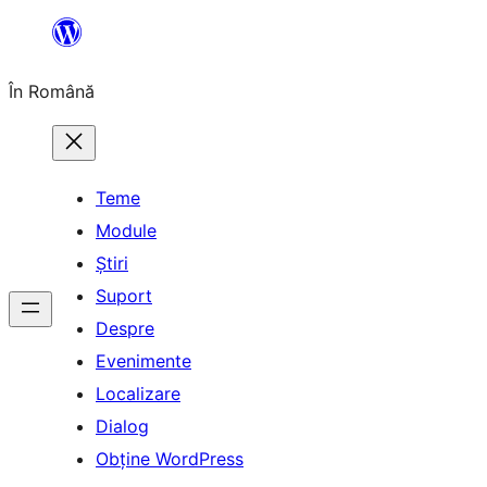
Sari
la
În Română
conținut
Teme
Module
Știri
Suport
Despre
Evenimente
Localizare
Dialog
Obține WordPress