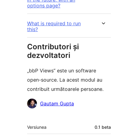
options page?
What is required to run
this?
Contributori și
dezvoltatori
„bbP Views” este un software
open-source. La acest modul au
contribuit următoarele persoane.
Contributori
Gautam Gupta
Meta
Versiunea
0.1 beta