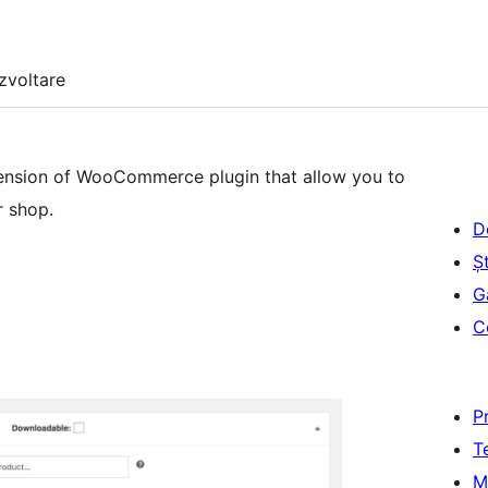
zvoltare
ension of WooCommerce plugin that allow you to
r shop.
D
Șt
G
C
P
T
M