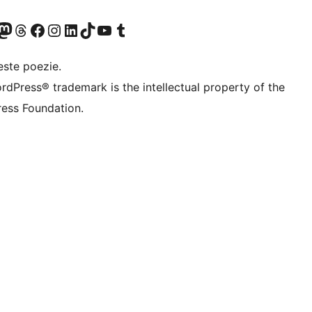
X (fost Twitter)
contul nostru Bluesky
izitează contul nostru Mastodon
Vizitează contul nostru Threads
Vizitează pagina noastră Facebook
Vizitează-ne pe Instagram
Vizitează-ne pe LinkedIn
Vizitează contul nostru TikTok
Vizitează canalul nostru YouTube
Vizitează contul nostru Tumblr
este poezie.
rdPress® trademark is the intellectual property of the
ess Foundation.