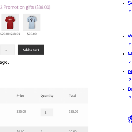
S
W
M
page.
b
B