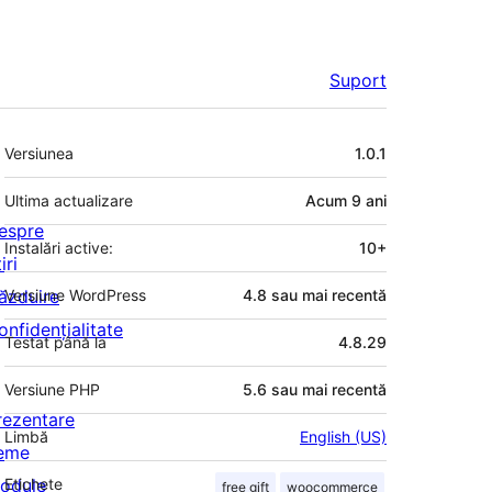
Suport
Meta
Versiunea
1.0.1
Ultima actualizare
Acum
9 ani
espre
Instalări active:
10+
iri
ăzduire
Versiune WordPress
4.8 sau mai recentă
onfidențialitate
Testat până la
4.8.29
Versiune PHP
5.6 sau mai recentă
rezentare
Limbă
English (US)
eme
odule
Etichete
free gift
woocommerce