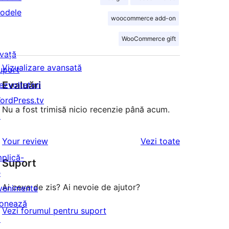
odele
woocommerce add-on
WooCommerce gift
nvață
Vizualizare avansată
uport
Evaluări
ezvoltatori
ordPress.tv
Nu a fost trimisă nicio recenzie până acum.
↗
recenziile
Your review
Vezi toate
mplică-
Suport
e
Ai ceva de zis? Ai nevoie de ajutor?
venimente
onează
Vezi forumul pentru suport
↗