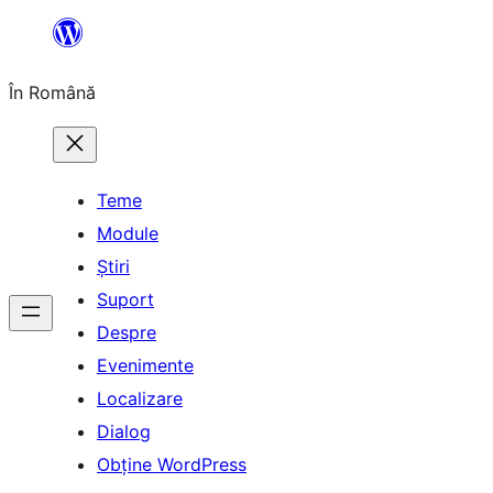
Sari
la
În Română
conținut
Teme
Module
Știri
Suport
Despre
Evenimente
Localizare
Dialog
Obține WordPress