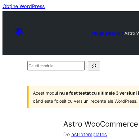
Obține WordPress
Plugin Directory
Astro 
Caută
module
Acest modul
nu a fost testat cu ultimele 3 versiun
când este folosit cu versiuni recente ale WordPress.
Astro WooCommerce 
De
astrotemplates