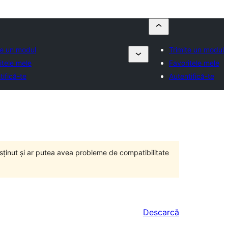
te un modul
Trimite un modul
itele mele
Favoritele mele
tifică-te
Autentifică-te
susținut și ar putea avea probleme de compatibilitate
Descarcă