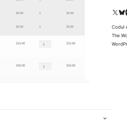
Mergi la contul nostru 
Vizitează 
V
Codul 
The Wo
WordPr