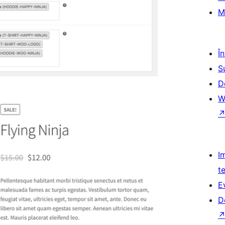
M
Î
S
D
W
I
t
E
D