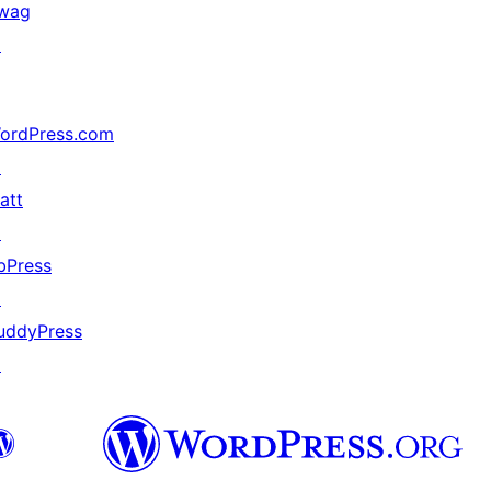
wag
↗
ordPress.com
↗
att
↗
bPress
↗
uddyPress
↗