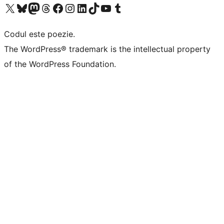
Mergi la contul nostru X (fost Twitter)
Vizitează contul nostru Bluesky
Vizitează contul nostru Mastodon
Vizitează contul nostru Threads
Vizitează pagina noastră Facebook
Vizitează-ne pe Instagram
Vizitează-ne pe LinkedIn
Vizitează contul nostru TikTok
Vizitează canalul nostru YouTube
Vizitează contul nostru Tumblr
Codul este poezie.
The WordPress® trademark is the intellectual property
of the WordPress Foundation.