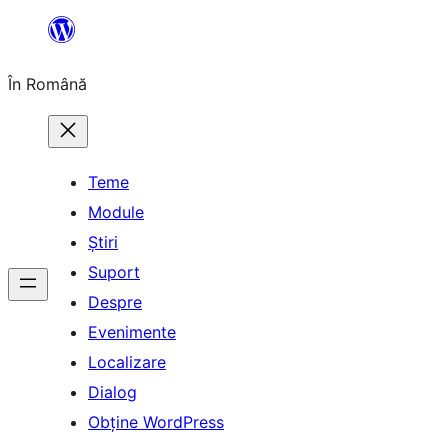
Sari
la
În Română
conținut
Teme
Module
Știri
Suport
Despre
Evenimente
Localizare
Dialog
Obține WordPress