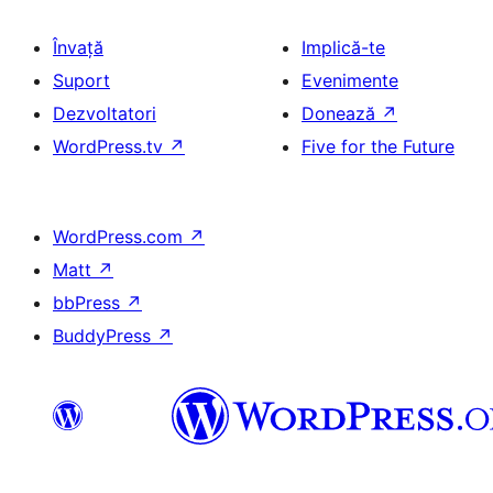
Învață
Implică-te
Suport
Evenimente
Dezvoltatori
Donează
↗
WordPress.tv
↗
Five for the Future
WordPress.com
↗
Matt
↗
bbPress
↗
BuddyPress
↗