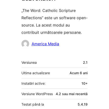
„The Word: Catholic Scripture
Reflections” este un software open-
source. La acest modul au
contribuit următoarele persoane.
Contributori
America Media
Meta
Versiunea
2.1
Ultima actualizare
Acum
6 ani
Instalări active:
10+
Versiune WordPress
4.2 sau mai recentă
Testat până la
5.4.19