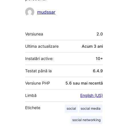
Contributori
mudssar
Meta
Versiunea
2.0
Ultima actualizare
Acum
3 ani
Instalări active:
10+
Testat până la
6.4.9
Versiune PHP
5.6 sau mai recentă
Limbă
English (US)
Etichete
social
social media
social networking