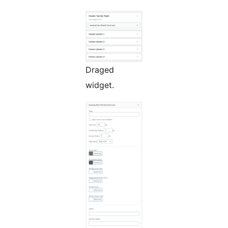
Draged
widget.