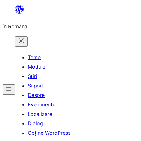
Sari
la
În Română
conținut
Teme
Module
Știri
Suport
Despre
Evenimente
Localizare
Dialog
Obține WordPress