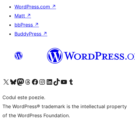
WordPress.com
↗
Matt
↗
bbPress
↗
BuddyPress
↗
Mergi la contul nostru X (fost Twitter)
Vizitează contul nostru Bluesky
Vizitează contul nostru Mastodon
Vizitează contul nostru Threads
Vizitează pagina noastră Facebook
Vizitează-ne pe Instagram
Vizitează-ne pe LinkedIn
Vizitează contul nostru TikTok
Vizitează canalul nostru YouTube
Vizitează contul nostru Tumblr
Codul este poezie.
The WordPress® trademark is the intellectual property
of the WordPress Foundation.