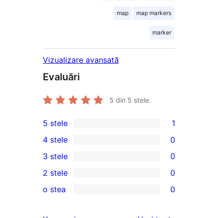
map
map markers
marker
Vizualizare avansată
Evaluări
5
din 5 stele.
5 stele
1
1
4 stele
0
5
0
3 stele
0
–
4
0
2 stele
0
recenzie
–
3
0
(stele)
o stea
0
recenzii
–
2
0
(stele)
recenzii
–
1