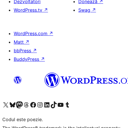
Dezvoltatori
Donează
↗
WordPress.tv
↗
Swag
↗
WordPress.com
↗
Matt
↗
bbPress
↗
BuddyPress
↗
Mergi la contul nostru X (fost Twitter)
Vizitează contul nostru Bluesky
Vizitează contul nostru Mastodon
Vizitează contul nostru Threads
Vizitează pagina noastră Facebook
Vizitează-ne pe Instagram
Vizitează-ne pe LinkedIn
Vizitează contul nostru TikTok
Vizitează canalul nostru YouTube
Vizitează contul nostru Tumblr
Codul este poezie.
The WordPress® trademark is the intellectual property