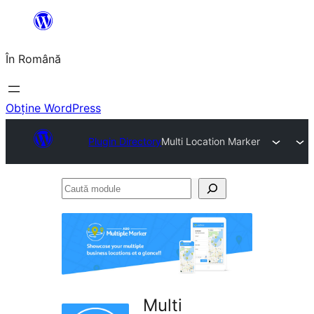
Sari
la
În Română
conținut
Obține WordPress
Plugin Directory
Multi Location Marker
Caută
module
Multi