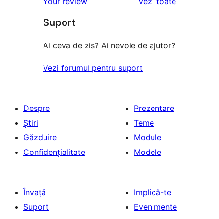
recenziile
Your review
Vezi toate
(stele)
recenzii
–
(stele)
Suport
recenzii
(stele)
Ai ceva de zis? Ai nevoie de ajutor?
Vezi forumul pentru suport
Despre
Prezentare
Știri
Teme
Găzduire
Module
Confidențialitate
Modele
Învață
Implică-te
Suport
Evenimente