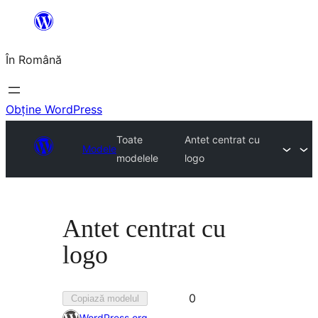
Sari
la
În Română
conținut
Obține WordPress
Toate
Antet centrat cu
Modele
modelele
logo
Antet centrat cu
logo
Preferat
0
Copiază modelul
de
WordPress.org