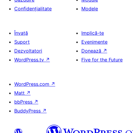
Confidențialitate
Modele
Învață
Implică-te
Suport
Evenimente
Dezvoltatori
Donează
↗
WordPress.tv
↗
Five for the Future
WordPress.com
↗
Matt
↗
bbPress
↗
BuddyPress
↗