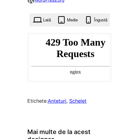
0
ori
Lată
Medie
Îngustă
Etichete:
Anteturi
, 
Schelet
Mai multe de la acest