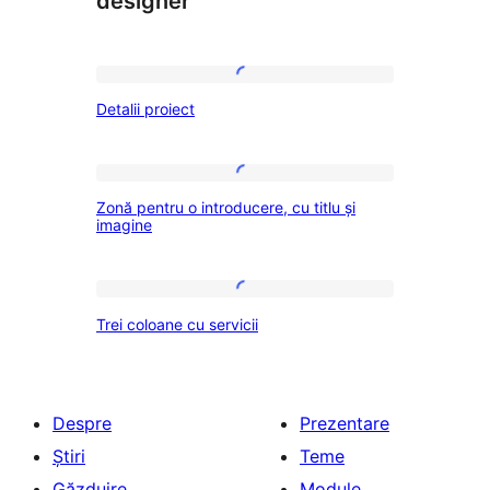
designer
Detalii
Detalii proiect
proiect
Zonă
Zonă pentru o introducere, cu titlu și
pentru
imagine
o
introducere,
Trei
cu
Trei coloane cu servicii
coloane
titlu
cu
și
servicii
imagine
Despre
Prezentare
Știri
Teme
Găzduire
Module