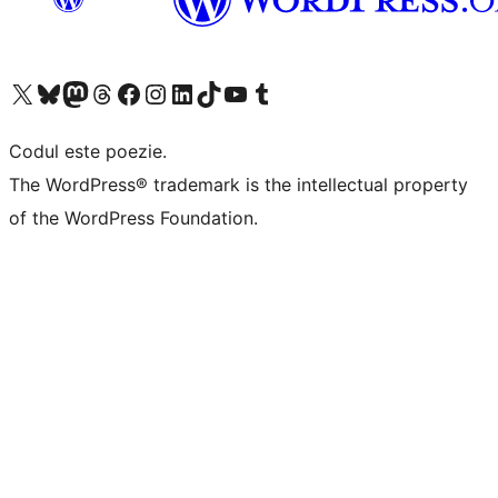
Mergi la contul nostru X (fost Twitter)
Vizitează contul nostru Bluesky
Vizitează contul nostru Mastodon
Vizitează contul nostru Threads
Vizitează pagina noastră Facebook
Vizitează-ne pe Instagram
Vizitează-ne pe LinkedIn
Vizitează contul nostru TikTok
Vizitează canalul nostru YouTube
Vizitează contul nostru Tumblr
Codul este poezie.
The WordPress® trademark is the intellectual property
of the WordPress Foundation.