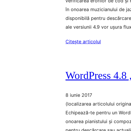
verificarea erorilor de cod și
în onoarea muzicianului de jaz
disponibilă pentru descărcare
ale versiunii 4.9 vor ușura fl
Citește articolul
WordPress 4.8
8 iunie 2017
(localizarea articolului origi
Echipează-te pentru un WordPr
onoarea pianistului și compozi
pentru descărcare sau actuali