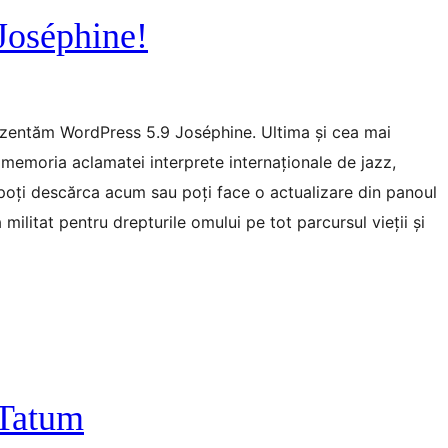
Joséphine!
rezentăm WordPress 5.9 Joséphine. Ultima și cea mai
n memoria aclamatei interprete internaționale de jazz,
 poți descărca acum sau poți face o actualizare din panoul
militat pentru drepturile omului pe tot parcursul vieții și
 Tatum