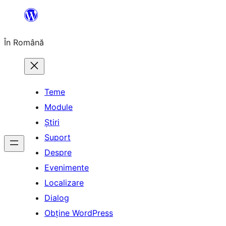
Sari
la
În Română
conținut
Teme
Module
Știri
Suport
Despre
Evenimente
Localizare
Dialog
Obține WordPress