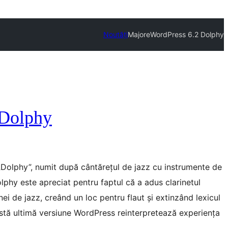
Noutăți
Majore
WordPress 6.2 Dolphy
 Dolphy
„Dolphy”, numit după cântărețul de jazz cu instrumente de
olphy este apreciat pentru faptul că a adus clarinetul
ei de jazz, creând un loc pentru flaut și extinzând lexicul
stă ultimă versiune WordPress reinterpretează experiența