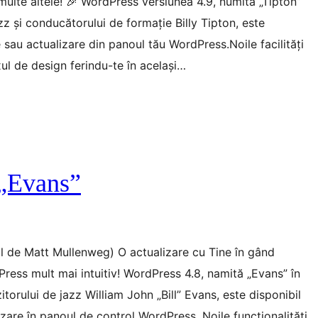
 multe altele! 🎉 WordPress versiunea 4.9, numită „Tipton”
z și conducătorului de formație Billy Tipton, este
 sau actualizare din panoul tău WordPress.Noile facilități
uxul de design ferindu-te în același…
 „Evans”
nal de Matt Mullenweg) O actualizare cu Tine în gând
ess mult mai intuitiv! WordPress 4.8, namită „Evans” în
torului de jazz William John „Bill” Evans, este disponibil
zare în panoul de control WordPress. Noile funcționalități