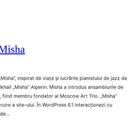
 Misha
isha”, inspirat de viața și lucrările pianistului de jazz de
khail „Misha” Alperin. Misha a introdus ansamblurile de
al, fiind membru fondator al Moscow Art Trio. „Misha”
uire a site-ului. În WordPress 6.1 interacționezi cu
a de…